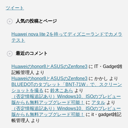
ツイート
人気の投稿とページ
Huawei nova lite 2を持ってディズニーランドでカメラ
テスト
最近のコメント
Huaweiのhonor8とASUSのZenfone3
に
IT・Gadget雑
記帳管理人
より
Huaweiのhonor8とASUSのZenfone3
に
かかし
より
BLUEDOTのタブレット「BNT-71W」で、スクリーン
ショットを撮る
に
鈴木こあら
より
（否定情報追記あり）Windows10、ISOのプレビュー
版からも無料アップグレード可能！
に
アタル
より
（否定情報追記あり）Windows10、ISOのプレビュー
版からも無料アップグレード可能！
に
it・gadget雑記
帳管理人
より