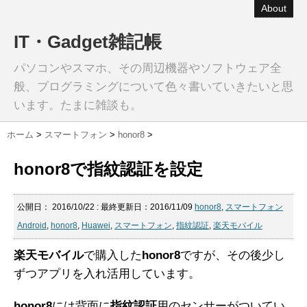
About
IT・Gadget雑記帳
パソコンやスマホ、その周辺機器やソフトウェア全
般、プログラミングについて色々書いていきたいと思
います。たまに雑談も。
ホーム
>
スマートフォン
>
honor8
>
honor8で指紋認証を設定
公開日：
2016/10/22
: 最終更新日：2016/11/09
honor8
,
スマートフォン
Android
,
honor8
,
Huawei
,
スマートフォン
,
指紋認証
,
楽天モバイル
楽天モバイル
で購入した
honor8
ですが、その後少し
ずつアプリを入れ活用しています。
honor8
には背面に
指紋認証
用のセンサーがついてい