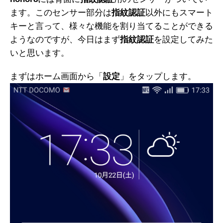
ます。このセンサー部分は
指紋認証
以外にもスマート
キーと言って、様々な機能を割り当てることができる
ようなのですが、今日はまず
指紋認証
を設定してみた
いと思います。
まずはホーム画面から「
設定
」をタップします。