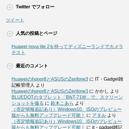
Twitter でフォロー
ツイート
人気の投稿とページ
Huawei nova lite 2を持ってディズニーランドでカメラ
テスト
最近のコメント
Huaweiのhonor8とASUSのZenfone3
に
IT・Gadget雑
記帳管理人
より
Huaweiのhonor8とASUSのZenfone3
に
かかし
より
BLUEDOTのタブレット「BNT-71W」で、スクリーン
ショットを撮る
に
鈴木こあら
より
（否定情報追記あり）Windows10、ISOのプレビュー
版からも無料アップグレード可能！
に
アタル
より
（否定情報追記あり）Windows10、ISOのプレビュー
版からも無料アップグレード可能！
に
it・gadget雑記