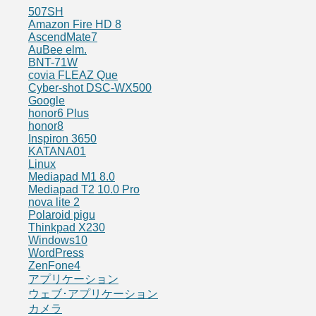
507SH
Amazon Fire HD 8
AscendMate7
AuBee elm.
BNT-71W
covia FLEAZ Que
Cyber-shot DSC-WX500
Google
honor6 Plus
honor8
Inspiron 3650
KATANA01
Linux
Mediapad M1 8.0
Mediapad T2 10.0 Pro
nova lite 2
Polaroid pigu
Thinkpad X230
Windows10
WordPress
ZenFone4
アプリケーション
ウェブ･アプリケーション
カメラ