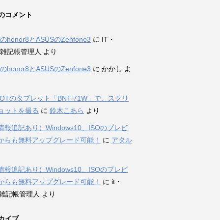
のコメント
iのhonor8とASUSのZenfone3
に
IT・
et雑記帳管理人
より
iのhonor8とASUSのZenfone3
に
かかし
よ
DOTのタブレット「BNT-71W」で、スクリ
ョットを撮る
に
鈴木こあら
より
報追記あり）Windows10、ISOのプレビ
からも無料アップグレード可能！
に
アタル
報追記あり）Windows10、ISOのプレビ
からも無料アップグレード可能！
に
it・
et雑記帳管理人
より
カイブ