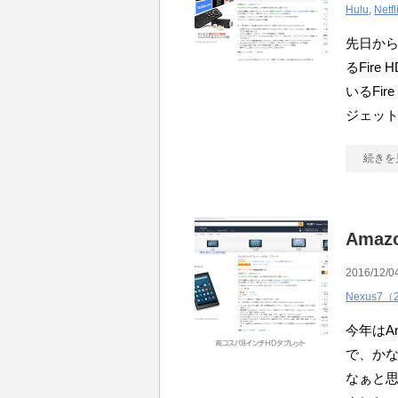
Hulu
,
Netfl
先日から
るFir
いるFir
ジェッ
続きを
Amaz
2016/12/04
Nexus7（
今年はA
で、か
なぁと