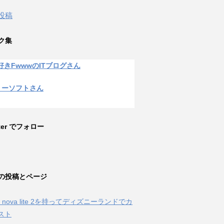
 投稿
ク集
好きFwwwのITブログさん
リーソフトさん
tter でフォロー
の投稿とページ
ei nova lite 2を持ってディズニーランドでカ
スト