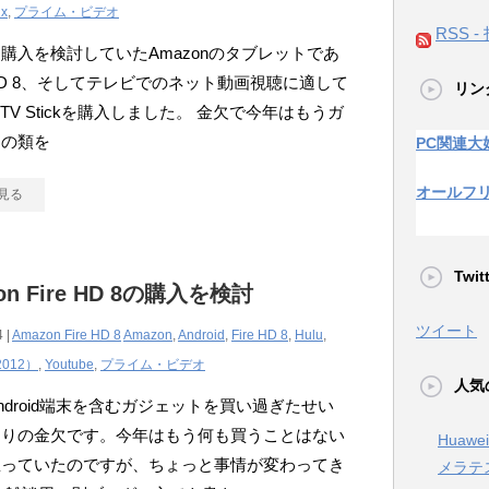
ix
,
プライム・ビデオ
RSS -
購入を検討していたAmazonのタブレットであ
e HD 8、そしてテレビでのネット動画視聴に適して
リン
e TV Stickを購入しました。 金欠で今年はもうガ
トの類を
PC関連大
オールフ
見る
Twi
on Fire HD 8の購入を検討
ツイート
 |
Amazon Fire HD 8
Amazon
,
Android
,
Fire HD 8
,
Hulu
,
2012）
,
Youtube
,
プライム・ビデオ
人気
ndroid端末を含むガジェットを買い過ぎたせい
なりの金欠です。今年はもう何も買うことはない
Huaw
思っていたのですが、ちょっと事情が変わってき
メラテ