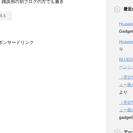
 雑談用の別ブログの方でも書き
最近
見る
Huawe
Gadg
Huawe
ポンサードリンク
り
BLUE
ーンシ
（否定情
ュー版
より
（否定情
ュー版
gadg
アー