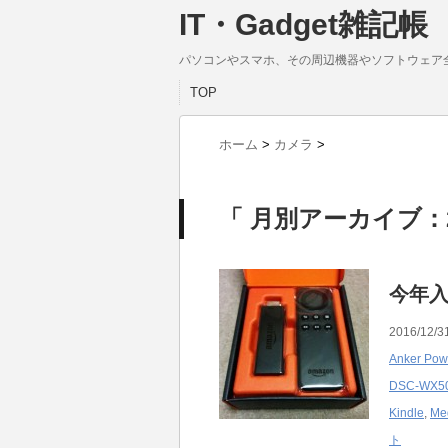
IT・Gadget雑記帳
パソコンやスマホ、その周辺機器やソフトウェア
TOP
ホーム
>
カメラ
>
「 月別アーカイブ：2
今年
2016/12/3
Anker Pow
DSC-WX5
Kindle
,
Me
ト