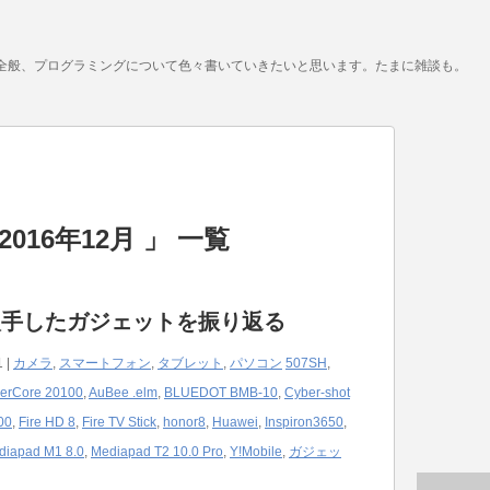
全般、プログラミングについて色々書いていきたいと思います。たまに雑談も。
016年12月 」 一覧
入手したガジェットを振り返る
1 |
カメラ
,
スマートフォン
,
タブレット
,
パソコン
507SH
,
erCore 20100
,
AuBee .elm
,
BLUEDOT BMB-10
,
Cyber-shot
00
,
Fire HD 8
,
Fire TV Stick
,
honor8
,
Huawei
,
Inspiron3650
,
diapad M1 8.0
,
Mediapad T2 10.0 Pro
,
Y!Mobile
,
ガジェッ