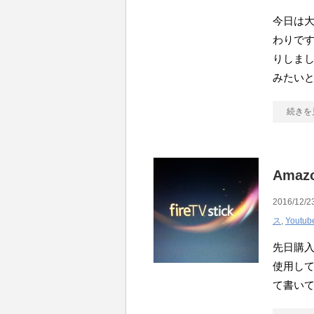
今日は
わりで
りしま
みたいと思
続きを
Amaz
2016/12/2
ス
,
Youtub
先日購入し
使用してい
て書いて