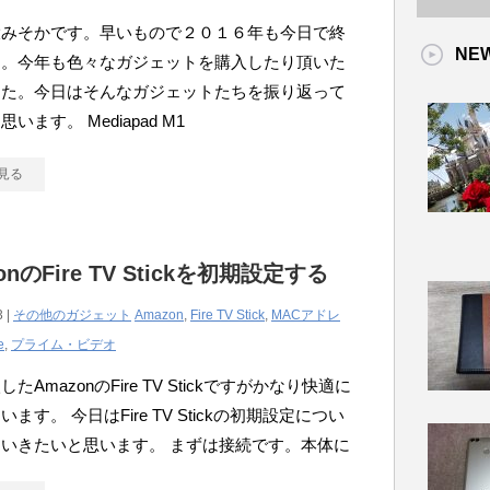
大みそかです。早いもので２０１６年も今日で終
NE
す。今年も色々なガジェットを購入したり頂いた
した。今日はそんなガジェットたちを振り返って
います。 Mediapad M1
見る
onのFire TV Stickを初期設定する
3 |
その他のガジェット
Amazon
,
Fire TV Stick
,
MACアドレ
e
,
プライム・ビデオ
たAmazonのFire TV Stickですがかなり快適に
ます。 今日はFire TV Stickの初期設定につい
いきたいと思います。 まずは接続です。本体に