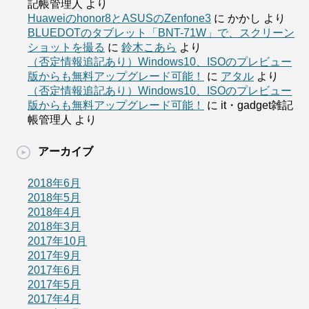
記帳管理人
より
Huaweiのhonor8とASUSのZenfone3
に
かかし
より
BLUEDOTのタブレット「BNT-71W」で、スクリーン
ショットを撮る
に
鈴木こあら
より
（否定情報追記あり）Windows10、ISOのプレビュー
版からも無料アップグレード可能！
に
アタル
より
（否定情報追記あり）Windows10、ISOのプレビュー
版からも無料アップグレード可能！
に
it・gadget雑記
帳管理人
より
アーカイブ
2018年6月
2018年5月
2018年4月
2018年3月
2017年10月
2017年9月
2017年6月
2017年5月
2017年4月