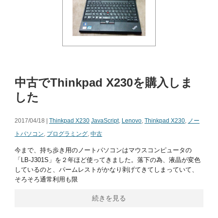
中古でThinkpad X230を購入しま
した
2017/04/18 |
Thinkpad X230
JavaScript
,
Lenovo
,
Thinkpad X230
,
ノー
トパソコン
,
プログラミング
,
中古
今まで、持ち歩き用のノートパソコンはマウスコンピュータの
「LB-J301S」を２年ほど使ってきました。落下の為、液晶が変色
しているのと、パームレストがかなり剥げてきてしまっていて、
そろそろ通常利用も限
続きを見る