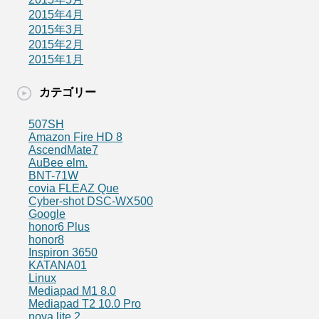
2015年4月
2015年3月
2015年2月
2015年1月
カテゴリー
507SH
Amazon Fire HD 8
AscendMate7
AuBee elm.
BNT-71W
covia FLEAZ Que
Cyber-shot DSC-WX500
Google
honor6 Plus
honor8
Inspiron 3650
KATANA01
Linux
Mediapad M1 8.0
Mediapad T2 10.0 Pro
nova lite 2