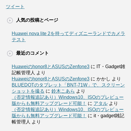
ツイート
人気の投稿とページ
Huawei nova lite 2を持ってディズニーランドでカメラ
テスト
最近のコメント
Huaweiのhonor8とASUSのZenfone3
に
IT・Gadget雑
記帳管理人
より
Huaweiのhonor8とASUSのZenfone3
に
かかし
より
BLUEDOTのタブレット「BNT-71W」で、スクリーン
ショットを撮る
に
鈴木こあら
より
（否定情報追記あり）Windows10、ISOのプレビュー
版からも無料アップグレード可能！
に
アタル
より
（否定情報追記あり）Windows10、ISOのプレビュー
版からも無料アップグレード可能！
に
it・gadget雑記
帳管理人
より