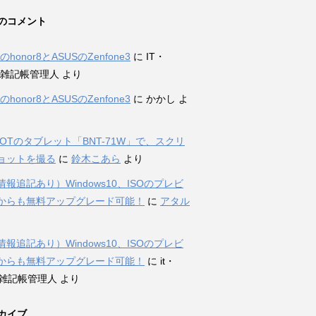
のコメント
iのhonor8とASUSのZenfone3
に
IT・
et雑記帳管理人
より
iのhonor8とASUSのZenfone3
に
かかし
よ
DOTのタブレット「BNT-71W」で、スクリ
ョットを撮る
に
鈴木こあら
より
報追記あり）Windows10、ISOのプレビ
からも無料アップグレード可能！
に
アタル
報追記あり）Windows10、ISOのプレビ
からも無料アップグレード可能！
に
it・
et雑記帳管理人
より
カイブ