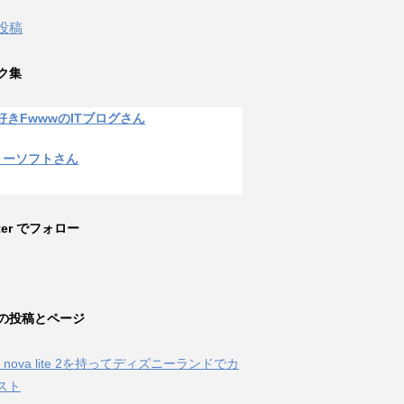
 投稿
ク集
好きFwwwのITブログさん
リーソフトさん
tter でフォロー
の投稿とページ
ei nova lite 2を持ってディズニーランドでカ
スト