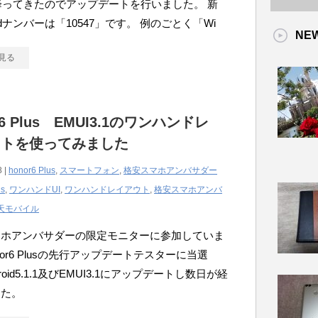
dが降ってきたのでアップデートを行いました。 新
ldナンバーは「10547」です。 例のごとく「Wi
NE
見る
r6 Plus EMUI3.1のワンハンドレ
ウトを使ってみました
8 |
honor6 Plus
,
スマートフォン
,
格安スマホアンバサダー
us
,
ワンハンドUI
,
ワンハンドレイアウト
,
格安スマホアンバ
天モバイル
マホアンバサダーの限定モニターに参加していま
nor6 Plusの先行アップデートテスターに当選
roid5.1.1及びEMUI3.1にアップデートし数日が経
した。