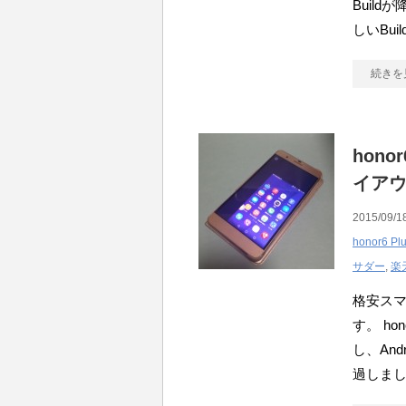
Buil
しいBui
続きを
hono
イア
2015/09/1
honor6 Pl
サダー
,
楽
格安ス
す。 ho
し、And
過しま