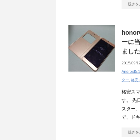
続きを
hon
ーに
まし
2015/09/1
Android5.1
ター
,
格安
格安ス
す。 先
スター。
で、ド
続きを