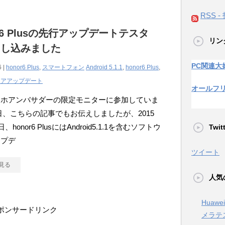
RSS -
or6 Plusの先行アップデートテスタ
リン
申し込みました
PC関連大
6 |
honor6 Plus
,
スマートフォン
Android 5.1.1
,
honor6 Plus
,
ェアアップデート
オールフ
マホアンバサダーの限定モニターに参加していま
日、こちらの記事でもお伝えしましたが、2015
、honor6 PlusにはAndroid5.1.1を含むソフトウ
Twi
ップデ
ツイート
見る
人気
Huaw
ポンサードリンク
メラテ