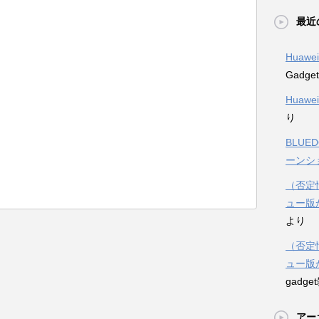
最近
Huawe
Gadg
Huawe
り
BLUE
ーンシ
（否定情
ュー版
より
（否定情
ュー版
gadg
アー