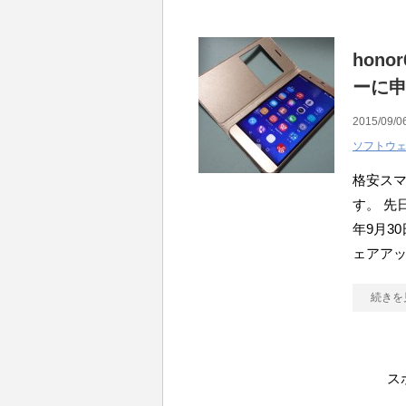
hon
ーに
2015/09/0
ソフトウ
格安ス
す。 先
年9月30日
ェアア
続きを
ス