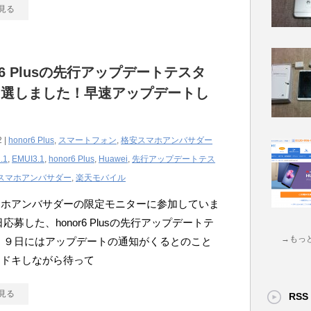
見る
or6 Plusの先行アップデートテスタ
当選しました！早速アップデートし
た
2 |
honor6 Plus
,
スマートフォン
,
格安スマホアンバサダー
.1
,
EMUI3.1
,
honor6 Plus
,
Huawei
,
先行アップデートテス
スマホアンバサダー
,
楽天モバイル
マホアンバサダーの限定モニターに参加していま
日応募した、honor6 Plusの先行アップデートテ
→もっ
 ９日にはアップデートの通知がくるとのこと
キドキしながら待って
見る
RSS