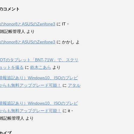
のコメント
iのhonor8とASUSのZenfone3
に
IT・
et雑記帳管理人
より
iのhonor8とASUSのZenfone3
に
かかし
よ
DOTのタブレット「BNT-71W」で、スクリ
ョットを撮る
に
鈴木こあら
より
報追記あり）Windows10、ISOのプレビ
からも無料アップグレード可能！
に
アタル
報追記あり）Windows10、ISOのプレビ
からも無料アップグレード可能！
に
it・
et雑記帳管理人
より
カイブ