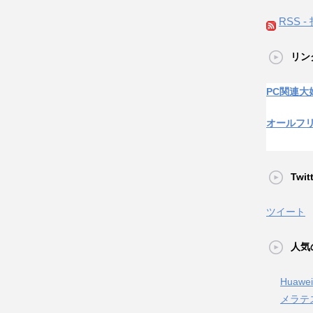
RSS -
リン
PC関連大
オールフ
Twi
ツイート
人気
Huaw
メラテ