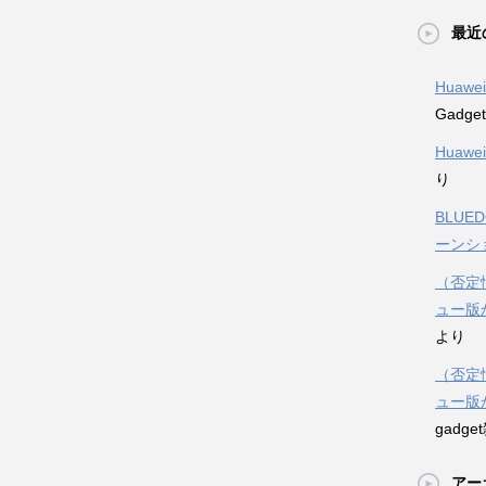
最近
Huawe
Gadg
Huawe
り
BLUE
ーンシ
（否定情
ュー版
より
（否定情
ュー版
gadg
アー