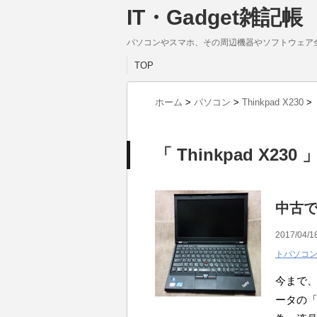
IT・Gadget雑記帳
パソコンやスマホ、その周辺機器やソフトウェア
TOP
ホーム
>
パソコン
>
Thinkpad X230
>
「 Thinkpad X230
中古で
2017/04/1
トパソコ
今まで
ータの「