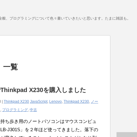
全般、プログラミングについて色々書いていきたいと思います。たまに雑談も。
 」 一覧
Thinkpad X230を購入しました
8 |
Thinkpad X230
JavaScript
,
Lenovo
,
Thinkpad X230
,
ノー
ン
,
プログラミング
,
中古
、持ち歩き用のノートパソコンはマウスコンピュ
LB-J301S」を２年ほど使ってきました。落下の