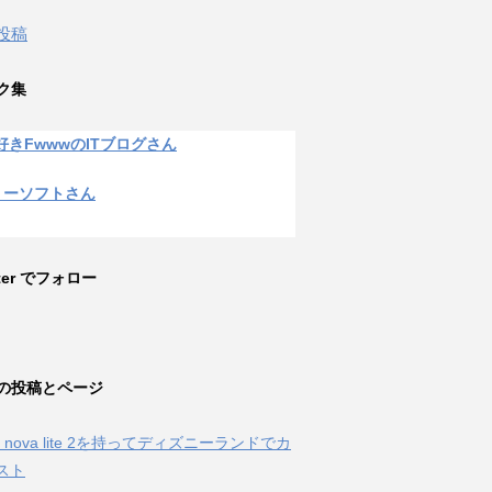
 投稿
ク集
好きFwwwのITブログさん
リーソフトさん
tter でフォロー
の投稿とページ
ei nova lite 2を持ってディズニーランドでカ
スト