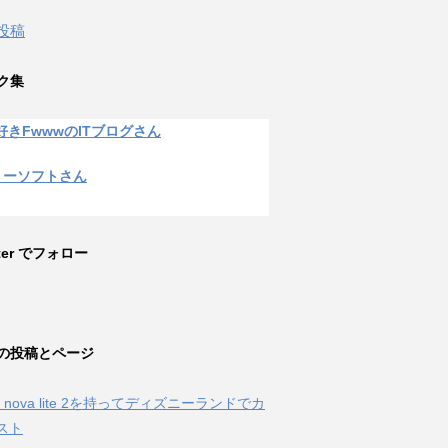
 投稿
ク集
好きFwwwのITブログさん
リーソフトさん
tter でフォロー
の投稿とページ
ei nova lite 2を持ってディズニーランドでカ
スト