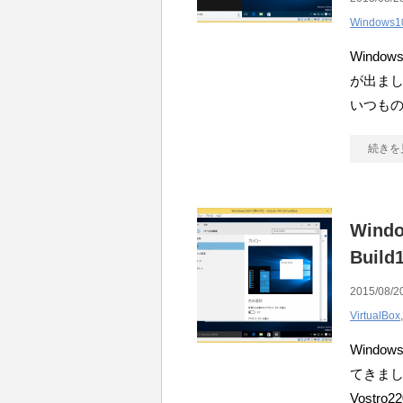
Windows1
Wind
が出ました
いつものよう
続きを
Windo
Buil
2015/08/2
VirtualBox
Wind
てきました
Vostr