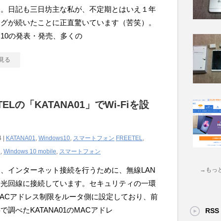
た。日記も三日坊主な私が、不定期とはいえ１年
ログが続いたことに正直驚いています（苦笑）。
ows10の発表・発売、多くの
見る
TELの「KATANA01」でWi-Fiを設
る
4 |
KATANA01
,
Windows10
,
スマートフォン
FREETEL
,
1
,
Windows 10 mobile
,
スマートフォン
、インターネット接続を行うために、無線LAN
→もっ
て光回線に接続しています。セキュリティの一環
ACアドレス制限をルータ側に設定しており、前
で調べたKATANA01のMACアドレ
RSS