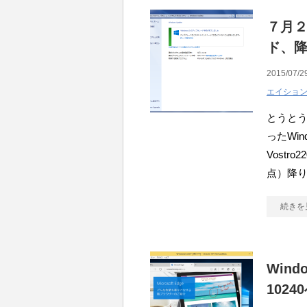
７月２
ド、
2015/07/2
エイショ
とうと
ったWi
Vost
点）降り
続きを
Windo
102