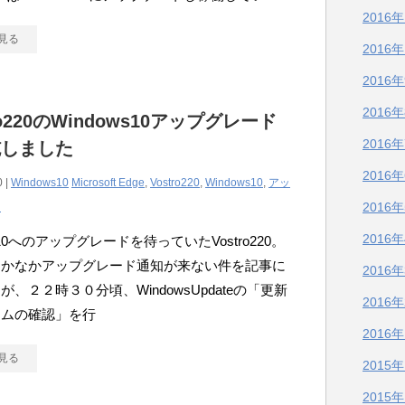
2016
見る
2016
2016
2016
ro220のWindows10アップグレード
2016
施しました
2016
0 |
Windows10
Microsoft Edge
,
Vostro220
,
Windows10
,
アッ
2016
ド
2016
s10へのアップグレードを待っていたVostro220。
なかなかアップグレード通知が来ない件を記事に
2016
が、２２時３０分頃、WindowsUpdateの「更新
2016
ラムの確認」を行
2016
見る
2015
2015