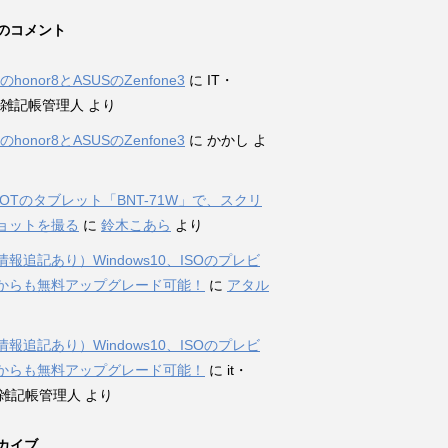
のコメント
iのhonor8とASUSのZenfone3
に
IT・
et雑記帳管理人
より
iのhonor8とASUSのZenfone3
に
かかし
よ
DOTのタブレット「BNT-71W」で、スクリ
ョットを撮る
に
鈴木こあら
より
報追記あり）Windows10、ISOのプレビ
からも無料アップグレード可能！
に
アタル
報追記あり）Windows10、ISOのプレビ
からも無料アップグレード可能！
に
it・
et雑記帳管理人
より
カイブ