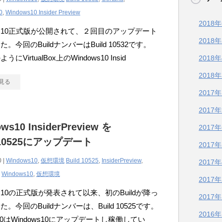
0
,
Windows10 Insider Preview
2018
ows10正式版が公開されて、２回目のアップデート
2018
。今回のBuildナンバーはBuild 10532です。
にVirtualBox上のWindows10 Insid
2018
2018
見る
2017
2017
ws10 InsiderPreview を
2017
d10525にアップデート
2017
0 |
Windows10
,
仮想環境
Build 10525
,
InsiderPreview
,
2017
,
Windows10
,
仮想環境
2017
ows10の正式版が発表されて以来、初のBuildが降っ
2017
。今回のBuildナンバーは、Build 10525です。
2016
o220はWindows10にアップデートし稼働してい