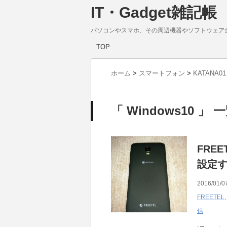
IT・Gadget雑記帳
パソコンやスマホ、その周辺機器やソフトウェア
TOP
ホーム
>
スマートフォン
>
KATANA01
「 Windows10 」 
FREE
設定
2016/01/0
FREETEL
信