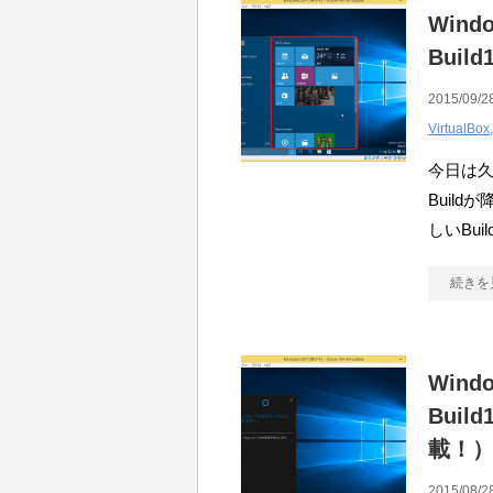
Windo
Buil
2015/09/2
VirtualBox
今日は久しぶ
Buil
しいBui
続きを
Windo
Buil
載！
2015/08/2