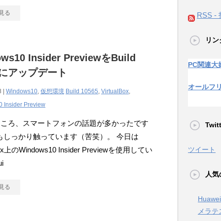
見る
RSS -
リン
ws10 Insider PreviewをBuild
PC関連大
65にアップデート
オールフ
8 |
Windows10
,
仮想環境
Build 10565
,
VirtualBox
,
 Insider Preview
ところ、スマートフォンの話題が多かったです
Twi
もしっかり触っています（苦笑）。 今日は
lBox上のWindows10 Insider Previewを使用してい
ツイート
i
人気
見る
Huaw
メラテ