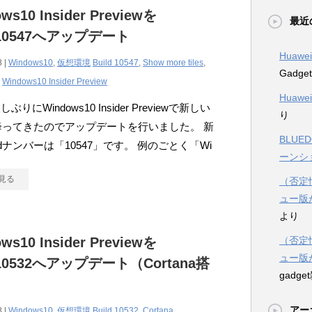
ws10 Insider Previewを
最近
d10547へアップデート
Huawe
8 |
Windows10
,
仮想環境
Build 10547
,
Show more tiles
,
Gadg
,
Windows10 Insider Preview
Huawe
りにWindows10 Insider Previewで新しい
り
dが降ってきたのでアップデートを行いました。 新
BLUE
ldナンバーは「10547」です。 例のごとく「Wi
ーンシ
見る
（否定情
ュー版
より
ws10 Insider Previewを
（否定情
ュー版
d10532へアップデート（Cortana搭
gadg
）
アー
8 |
Windows10
,
仮想環境
Build 10532
,
Cortana
,