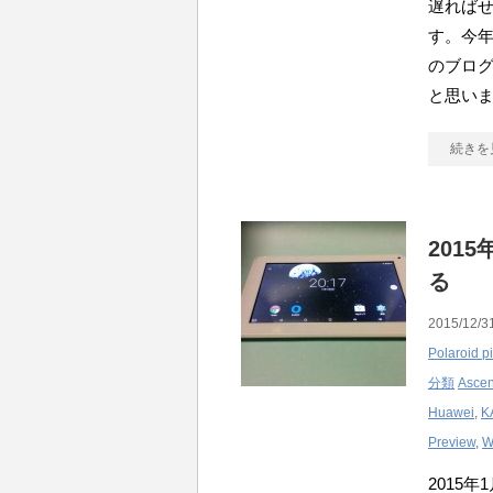
遅れば
す。今年
のブロ
と思い
続きを
201
る
2015/12/31
Polaroid p
分類
Asce
Huawei
,
K
Preview
,
W
2015