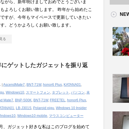
せながら、新年明けましておめでとうございま
もよろしくお願い致します。 昨年から始めたこ
NE
グですが、今年もマイペースで更新していきたい
ます。どうかよろしくお願い致します。
見る
5年にゲットしたガジェットを振り返
 |
AscendMate7
,
BNT-71W
,
honor6 Plus
,
KATANA01
,
igu
,
Windows10
,
スマートフォン
,
タブレット
,
パソコン
,
未
nd Mate7
,
BNP-500K
,
BNT-71W
,
FREETEL
,
honor6 Plus
,
ATANA01
,
LB-J301S
,
Polaroid pigu
,
WIndows 10 Insider
indows10
,
Windows10 mobile
,
マウスコンピューター
年1月、ガジェット好きな私はこのブログを始めて