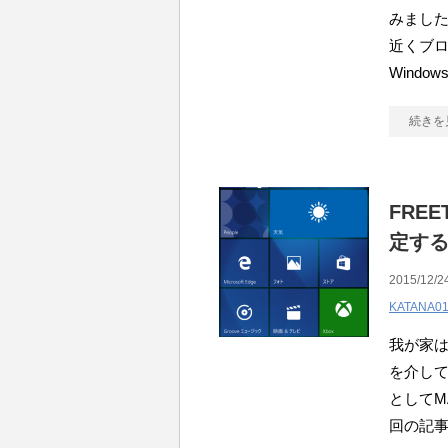
みまし
近くブ
Wind
続きを
FREE
定す
2015/12/2
KATANA0
我が家は
を介し
としてM
回の記事