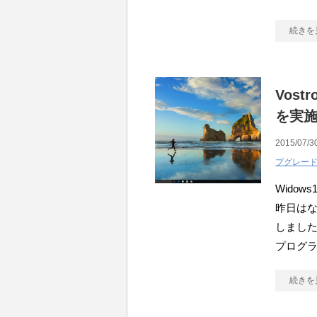
続きを
Vost
を実
2015/07/3
プグレー
Widow
昨日は
しました
プログ
続きを