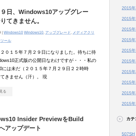
2015
９日、Windows10アップグレー
2015
降りてきません。
2015
9 |
Windows10
Windows10
,
アップグレード
,
メディアクリ
2015
ンツール
2015
う２０１５年７月２９日になりました。待ちに待
ndows10正式版の公開日なわけですが・・・私の
2015
ro220には未だ（２０１５年７月２９日２２時時
2015
てきません（汗）。 現
2015
見る
2015
2015
ws10 Insider PreviewをBuild
カテ
40へアップデート
507SH