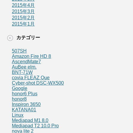
2015年4月
2015年3月
2015年2月
2015年1月
カテゴリー
507SH
Amazon Fire HD 8
AscendMate7
AuBee elm.
BNT-71W
covia FLEAZ Que
Cyber-shot DSC-WX500
Google
honor6 Plus
honor8
Inspiron 3650
KATANA01
Linux
Mediapad M1 8.0
Mediapad T2 10.0 Pro
nova lite 2