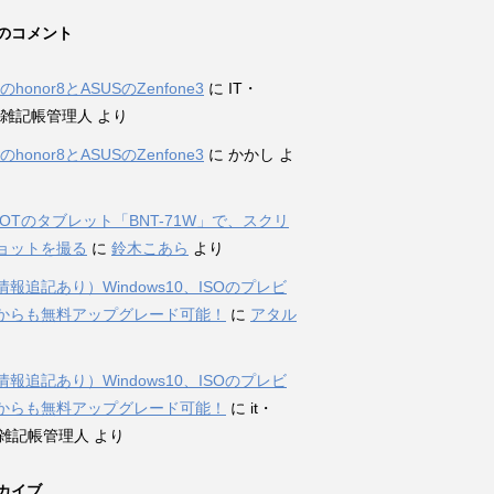
のコメント
iのhonor8とASUSのZenfone3
に
IT・
et雑記帳管理人
より
iのhonor8とASUSのZenfone3
に
かかし
よ
DOTのタブレット「BNT-71W」で、スクリ
ョットを撮る
に
鈴木こあら
より
報追記あり）Windows10、ISOのプレビ
からも無料アップグレード可能！
に
アタル
報追記あり）Windows10、ISOのプレビ
からも無料アップグレード可能！
に
it・
et雑記帳管理人
より
カイブ