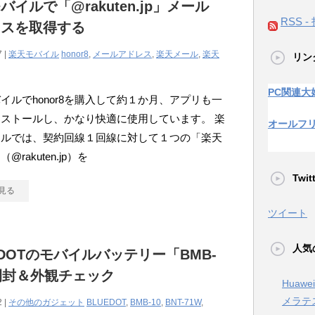
バイルで「@rakuten.jp」メール
RSS -
レスを取得する
7 |
楽天モバイル
honor8
,
メールアドレス
,
楽天メール
,
楽天
リン
PC関連大
イルでhonor8を購入して約１か月、アプリも一
ストールし、かなり快適に使用しています。 楽
オールフ
イルでは、契約回線１回線に対して１つの「楽天
@rakuten.jp）を
Twi
見る
ツイート
人気
EDOTのモバイルバッテリー「BMB-
開封＆外観チェック
Huaw
メラテ
2 |
その他のガジェット
BLUEDOT
,
BMB-10
,
BNT-71W
,