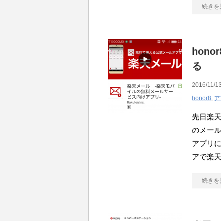
続きを
hon
る
2016/11/13
honor8
,
ア
先日楽天
のメール
アプリに
アで楽
続きを