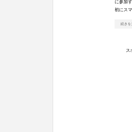
に参加す
初にスマ
続きを
ス