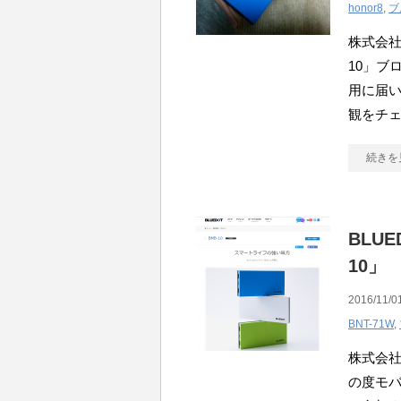
honor8
,
ブ
株式会社
10」ブ
用に届い
観をチ
続きを
BLU
10」
2016/11/0
BNT-71W
,
株式会社
の度モバ