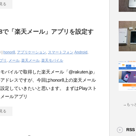
見る
or8で「楽天メール」アプリを設定す
 |
honor8
,
アプリケーション
,
スマートフォン
Android
,
プリ
,
メール
,
楽天メール
,
楽天モバイル
モバイルで取得した楽天メール「@rakuten.jp」
アドレスですが、今回はhonor8上の楽天メール
設定していきたいと思います。 まずはPlayスト
天メールアプリ
→もっ
見る
RSS