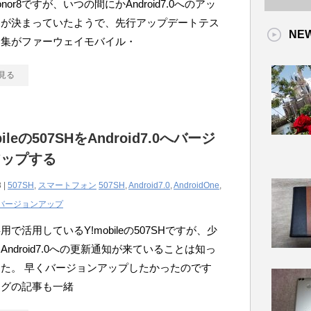
nor8ですが、いつの間にかAndroid7.0へのアッ
トが決まっていたようで、先行アップデートテス
NE
募集がファーウェイモバイル・
見る
bileの507SHをAndroid7.0へバージ
アップする
 |
507SH
,
スマートフォン
507SH
,
Android7.0
,
AndroidOne
,
バージョンアップ
用で活用しているY!mobileの507SHですが、少
Android7.0への更新通知が来ていることは知っ
た。 早くバージョンアップしたかったのです
ログの記事も一緒