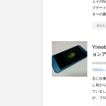
ェイのho
プデー
ターの
続きを
Y!mo
ョン
2016/11/18
Y!Mobile
,
主に仕事
し前から
ていまし
が、ブ