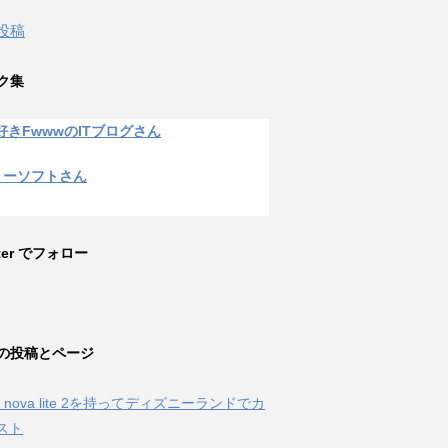
 投稿
ク集
好きFwwwのITブログさん
リーソフトさん
tter でフォロー
の投稿とページ
ei nova lite 2を持ってディズニーランドでカ
スト