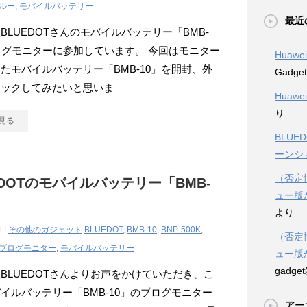
ルー
,
モバイルバッテリー
最近
BLUEDOTさんのモバイルバッテリー「BMB-
ログモニターに参加しています。 今回はモニター
Huawe
たモバイルバッテリー「BMB-10」を開封、外
Gadg
ェックしてみたいと思いま
Huawe
り
見る
BLUE
ーンシ
（否定情
EDOTのモバイルバッテリー「BMB-
ュー版
より
1 |
その他のガジェット
BLUEDOT
,
BMB-10
,
BNP-500K
,
（否定情
ブログモニター
,
モバイルバッテリー
ュー版
gadg
BLUEDOTさんよりお声をかけていただき、こ
イルバッテリー「BMB-10」のブログモニター
アー