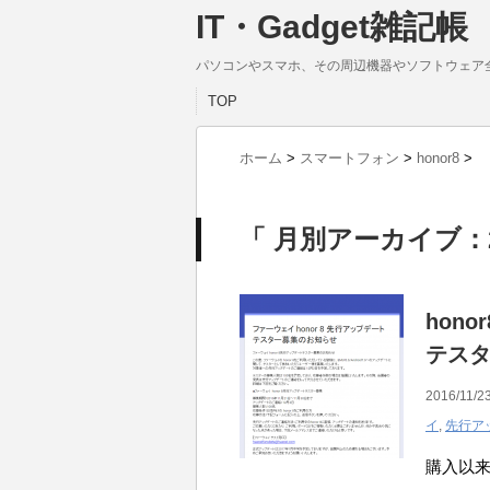
IT・Gadget雑記帳
パソコンやスマホ、その周辺機器やソフトウェア
TOP
ホーム
>
スマートフォン
>
honor8
>
「 月別アーカイブ：2
hono
テス
2016/11/23
イ
,
先行ア
購入以