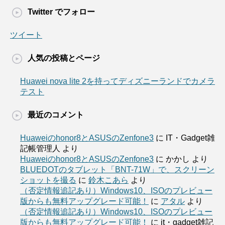
Twitter でフォロー
ツイート
人気の投稿とページ
Huawei nova lite 2を持ってディズニーランドでカメラ
テスト
最近のコメント
Huaweiのhonor8とASUSのZenfone3
に
IT・Gadget雑
記帳管理人
より
Huaweiのhonor8とASUSのZenfone3
に
かかし
より
BLUEDOTのタブレット「BNT-71W」で、スクリーン
ショットを撮る
に
鈴木こあら
より
（否定情報追記あり）Windows10、ISOのプレビュー
版からも無料アップグレード可能！
に
アタル
より
（否定情報追記あり）Windows10、ISOのプレビュー
版からも無料アップグレード可能！
に
it・gadget雑記