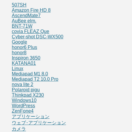
507SH
Amazon Fire HD 8
AscendMate7
AuBee elm.
BNT-71W
covia FLEAZ Que
Cyber-shot DSC-WX500
Google
honor6 Plus
honor8
Inspiron 3650
KATANA01
Linux
Mediapad M1 8.0
Mediapad T2 10.0 Pro
nova lite 2
Polaroid pigu
Thinkpad X230
Windows10
WordPress
ZenFone4
アプリケーション
ウェブ･アプリケーション
カメラ