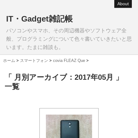
About
IT・Gadget雑記帳
パソコンやスマホ、その周辺機器やソフトウェア全
般、プログラミングについて色々書いていきたいと思
います。たまに雑談も。
ホーム
>
スマートフォン
>
covia FLEAZ Que
>
「 月別アーカイブ：2017年05月 」
一覧