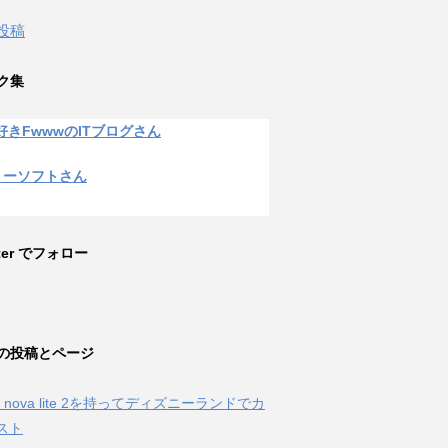
 投稿
ク集
好きFwwwのITブログさん
リーソフトさん
tter でフォロー
の投稿とページ
ei nova lite 2を持ってディズニーランドでカ
スト