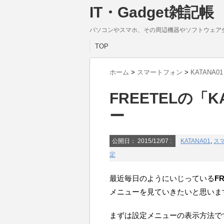
IT・Gadget雑記帳
パソコンやスマホ、その周辺機器やソフトウェア
TOP
ホーム
>
スマートフォン
>
KATANA01
FREETELの「
ー
公開日：
2015/12/07
:
KATANA01
,
ス
定
最近毎日のようにいじっている
F
メニューを見ていきたいと思いま
まずは設定メニューの表示方法で