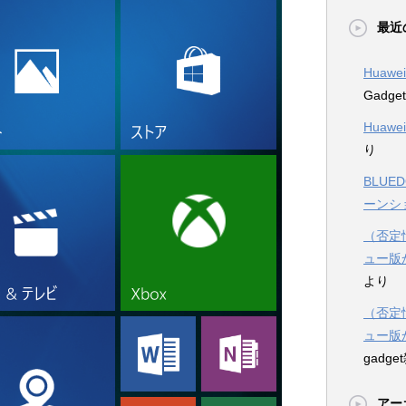
最近
Huawe
Gadg
Huawe
り
BLUE
ーンシ
（否定情
ュー版
より
（否定情
ュー版
gadg
アー