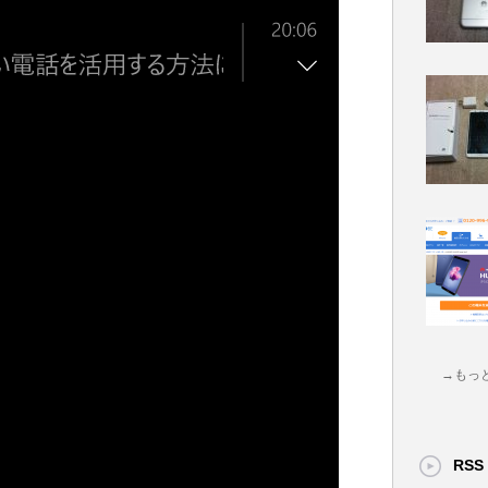
→もっ
RSS