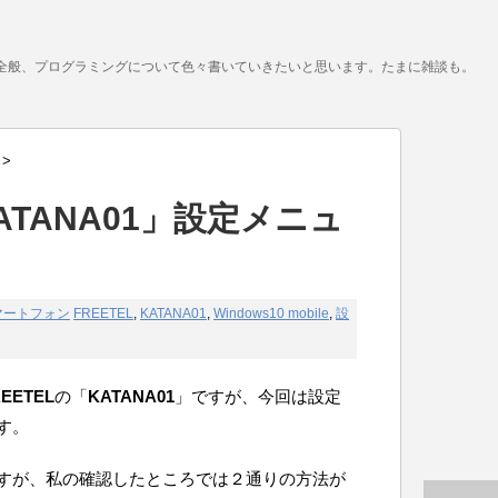
全般、プログラミングについて色々書いていきたいと思います。たまに雑談も。
>
KATANA01」設定メニュ
マートフォン
FREETEL
,
KATANA01
,
Windows10 mobile
,
設
REETEL
の「
KATANA01
」ですが、今回は設定
す。
すが、私の確認したところでは２通りの方法が