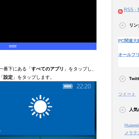
RSS -
リン
PC関連大
オールフ
一番下にある「
すべてのアプリ
」をタップし、
「
設定
」をタップします。
Twi
ツイート
人気
Huaw
メラテ