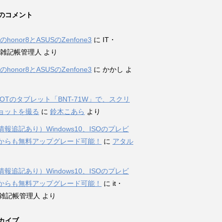
のコメント
iのhonor8とASUSのZenfone3
に
IT・
et雑記帳管理人
より
iのhonor8とASUSのZenfone3
に
かかし
よ
DOTのタブレット「BNT-71W」で、スクリ
ョットを撮る
に
鈴木こあら
より
報追記あり）Windows10、ISOのプレビ
からも無料アップグレード可能！
に
アタル
報追記あり）Windows10、ISOのプレビ
からも無料アップグレード可能！
に
it・
et雑記帳管理人
より
カイブ