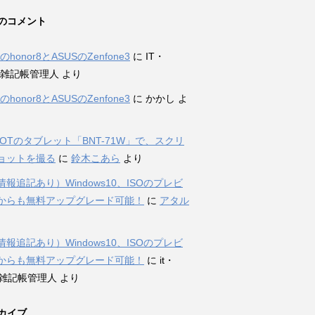
のコメント
iのhonor8とASUSのZenfone3
に
IT・
et雑記帳管理人
より
iのhonor8とASUSのZenfone3
に
かかし
よ
DOTのタブレット「BNT-71W」で、スクリ
ョットを撮る
に
鈴木こあら
より
報追記あり）Windows10、ISOのプレビ
からも無料アップグレード可能！
に
アタル
報追記あり）Windows10、ISOのプレビ
からも無料アップグレード可能！
に
it・
et雑記帳管理人
より
カイブ