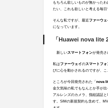
もちろん欲しいものが無かったわ
たい、これも欲しいと考える毎日
そんな私ですが、最近
ファーウェ
になっています。
「Huawei nova 
新しい
スマートフォン
が発売さ
私は
ファーウェイ
の
スマートフォ
びに心を動かされるのですが、こ
ところが今回発売された「
nova li
金欠気味の私でもなんとか手が出そ
アルレンズのカメラ、指紋認証と
す。SIMの新規契約も含めて、M
ます。