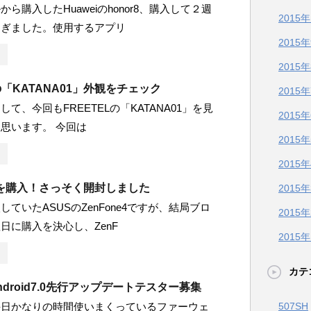
ら購入したHuaweiのhonor8、購入して２週
2015
過ぎました。使用するアプリ
2015
2015
Lの「KATANA01」外観をチェック
2015
て、今回もFREETELの「KATANA01」を見
2015
思います。 今回は
2015
2015
e4 を購入！さっそく開封しました
2015
ていたASUSのZenFone4ですが、結局ブロ
2015
日に購入を決心し、ZenF
2015
カテ
Android7.0先行アップデートテスター募集
507SH
毎日かなりの時間使いまくっているファーウェ