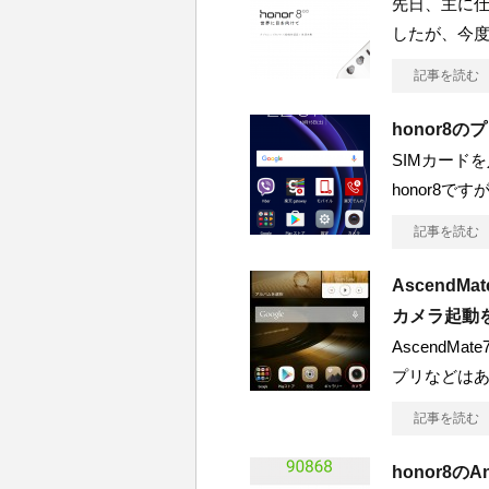
先日、主に仕事
したが、今
記事を読む
honor8
SIMカード
honor8
記事を読む
Ascend
カメラ起動
AscendM
プリなどは
記事を読む
honor8のA