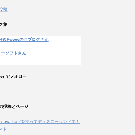
 投稿
ク集
好きFwwwのITブログさん
リーソフトさん
tter でフォロー
の投稿とページ
ei nova lite 2を持ってディズニーランドでカ
スト