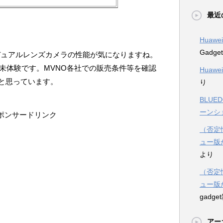
最近
Huawe
Gadg
デュアルレンズカメラの性能が気になりますね。
未体験です。MVNO各社での販売条件等を確認
Huawe
と思っています。
り
BLUE
ーンシ
ポンサードリンク
（否定情
ュー版
より
（否定情
ュー版
gadg
アー