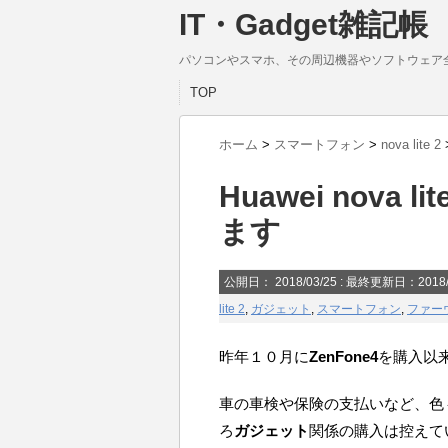
IT・Gadget雑記帳
パソコンやスマホ、その周辺機器やソフトウェア
TOP
ホーム
>
スマートフォン
>
nova lite 2
Huawei nova
ます
公開日：
2018/03/25
: 最終更新日：2018/
lite 2
,
ガジェット
,
スマートフォン
,
ファー
昨年１０月に
ZenFone4
を購入以
車の車検や保険の支払いなど、色
ろ
ガジェット
関係の購入は控えて