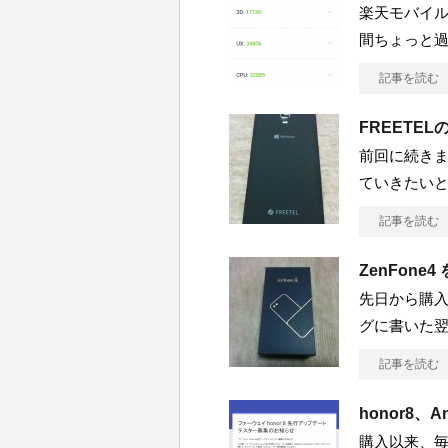
楽天モバイルか
間ちょっと
記事を読む
FREETE
前回に続きまし
ていきたいと
記事を読む
ZenFon
先日から購入し
グに書いた翌
記事を読む
honor8、
購入以来、