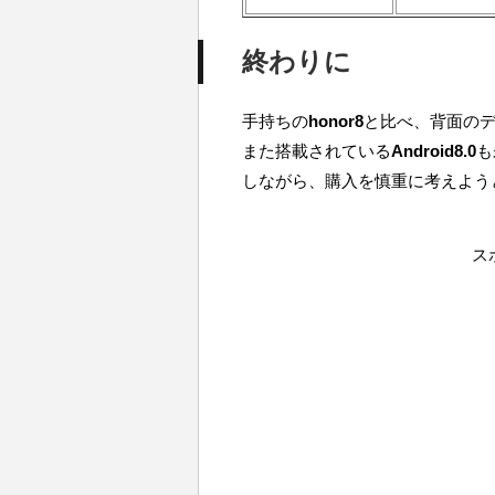
終わりに
手持ちの
honor8
と比べ、背面の
また搭載されている
Android8.0
も
しながら、購入を慎重に考えよう
ス