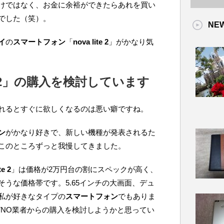
けではなく、お金に余裕ができたらあれを買い
でした（笑）。
NE
イ
の
スマートフォン
「
nova lite 2
」がかなり気
lite 2」の購入を検討しています
れるとすぐに欲しくなるのは悪い癖ですね。
ン
がかなり好きで、新しい機種が発表されるた
このところずっと我慢してきました。
te 2
」は価格が2万円台の割にスペックが高く、
うな価格帯です。5.65インチの大画面、デュ
私が好きなタイプの
スマートフォン
でもありま
VNO業者からの購入を検討しようかと思ってい