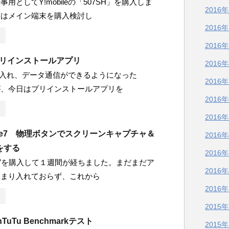
用としてY!mobileの「507SH」を購入しま
2016
度はメイン端末を購入検討し
2016
2016
のプリインストールアプリ
2016
を入れ、データ通信ができるようになった
2016
ですが、今日はプリインストールアプリを
2016
2016
Mate7 物理ボタンでスクリーンキャプチャ＆
2016
をする
2016
ate7を購入して１週間が経ちました。まだまだア
2016
あまり入れておらず、これから
2016
2015
nTuTu Benchmarkテスト
2015