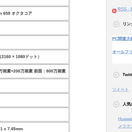
RSS -
rin 659 オクタコア
リン
PC関連大
オールフ
2160 × 1080ドット）
万画素+200万画素 前面：800万画素
Twi
ツイート
人気
Huaw
メラテ
.1 x 7.45mm