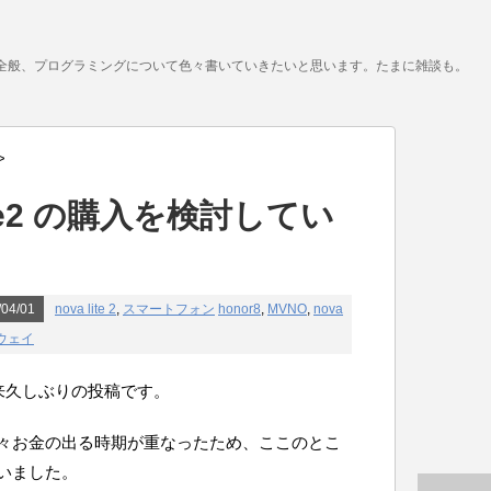
全般、プログラミングについて色々書いていきたいと思います。たまに雑談も。
>
 lite2 の購入を検討してい
04/01
nova lite 2
,
スマートフォン
honor8
,
MVNO
,
nova
ウェイ
来久しぶりの投稿です。
々お金の出る時期が重なったため、ここのとこ
いました。