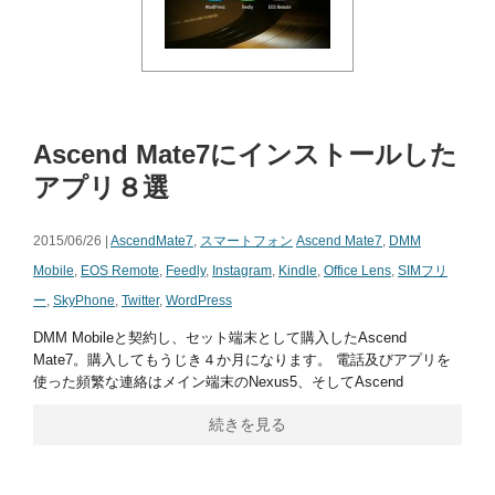
Ascend Mate7にインストールした
アプリ８選
2015/06/26 |
AscendMate7
,
スマートフォン
Ascend Mate7
,
DMM
Mobile
,
EOS Remote
,
Feedly
,
Instagram
,
Kindle
,
Office Lens
,
SIMフリ
ー
,
SkyPhone
,
Twitter
,
WordPress
DMM Mobileと契約し、セット端末として購入したAscend
Mate7。購入してもうじき４か月になります。 電話及びアプリを
使った頻繁な連絡はメイン端末のNexus5、そしてAscend
続きを見る