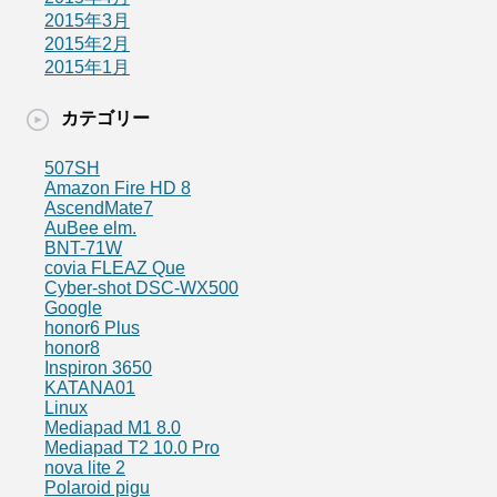
2015年3月
2015年2月
2015年1月
カテゴリー
507SH
Amazon Fire HD 8
AscendMate7
AuBee elm.
BNT-71W
covia FLEAZ Que
Cyber-shot DSC-WX500
Google
honor6 Plus
honor8
Inspiron 3650
KATANA01
Linux
Mediapad M1 8.0
Mediapad T2 10.0 Pro
nova lite 2
Polaroid pigu