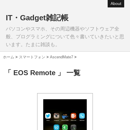
About
IT・Gadget雑記帳
パソコンやスマホ、その周辺機器やソフトウェア全
般、プログラミングについて色々書いていきたいと思
います。たまに雑談も。
ホーム
>
スマートフォン
>
AscendMate7
>
「 EOS Remote 」 一覧