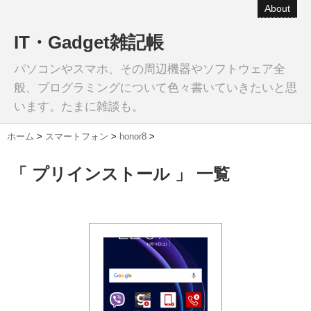
About
IT・Gadget雑記帳
パソコンやスマホ、その周辺機器やソフトウェア全
般、プログラミングについて色々書いていきたいと思
います。たまに雑談も。
ホーム
>
スマートフォン
>
honor8
>
「 プリインストール 」 一覧