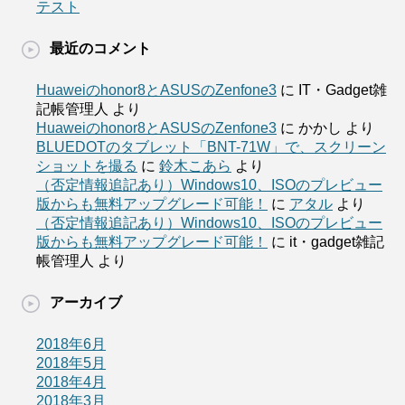
テスト
最近のコメント
Huaweiのhonor8とASUSのZenfone3
に
IT・Gadget雑
記帳管理人
より
Huaweiのhonor8とASUSのZenfone3
に
かかし
より
BLUEDOTのタブレット「BNT-71W」で、スクリーン
ショットを撮る
に
鈴木こあら
より
（否定情報追記あり）Windows10、ISOのプレビュー
版からも無料アップグレード可能！
に
アタル
より
（否定情報追記あり）Windows10、ISOのプレビュー
版からも無料アップグレード可能！
に
it・gadget雑記
帳管理人
より
アーカイブ
2018年6月
2018年5月
2018年4月
2018年3月