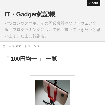
About
IT・Gadget雑記帳
パソコンやスマホ、その周辺機器やソフトウェア全
般、プログラミングについて色々書いていきたいと思
います。たまに雑談も。
ホーム
>
スマートフォン
>
「 100円均一 」 一覧