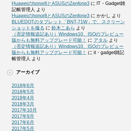
Huaweiのhonor8とASUSのZenfone3
に
IT・Gadget雑
記帳管理人
より
Huaweiのhonor8とASUSのZenfone3
に
かかし
より
BLUEDOTのタブレット「BNT-71W」で、スクリーン
ショットを撮る
に
鈴木こあら
より
（否定情報追記あり）Windows10、ISOのプレビュー
版からも無料アップグレード可能！
に
アタル
より
（否定情報追記あり）Windows10、ISOのプレビュー
版からも無料アップグレード可能！
に
it・gadget雑記
帳管理人
より
アーカイブ
2018年6月
2018年5月
2018年4月
2018年3月
2017年10月
2017年9月
2017年6月
2017年5月