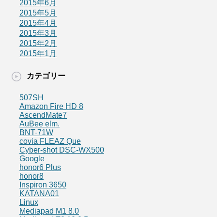
2015年6月
2015年5月
2015年4月
2015年3月
2015年2月
2015年1月
カテゴリー
507SH
Amazon Fire HD 8
AscendMate7
AuBee elm.
BNT-71W
covia FLEAZ Que
Cyber-shot DSC-WX500
Google
honor6 Plus
honor8
Inspiron 3650
KATANA01
Linux
Mediapad M1 8.0