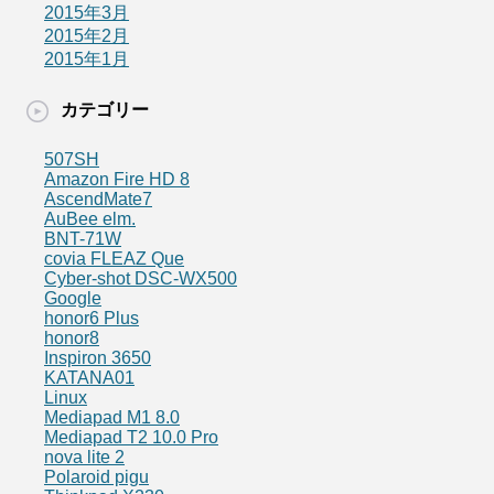
2015年3月
2015年2月
2015年1月
カテゴリー
507SH
Amazon Fire HD 8
AscendMate7
AuBee elm.
BNT-71W
covia FLEAZ Que
Cyber-shot DSC-WX500
Google
honor6 Plus
honor8
Inspiron 3650
KATANA01
Linux
Mediapad M1 8.0
Mediapad T2 10.0 Pro
nova lite 2
Polaroid pigu